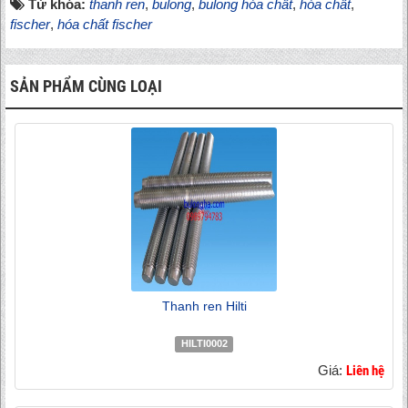
Từ khóa:
thanh ren
,
bulong
,
bulong hóa chất
,
hóa chất
,
fischer
,
hóa chất fischer
SẢN PHẨM CÙNG LOẠI
Thanh ren Hilti
HILTI0002
Giá:
Liên hệ