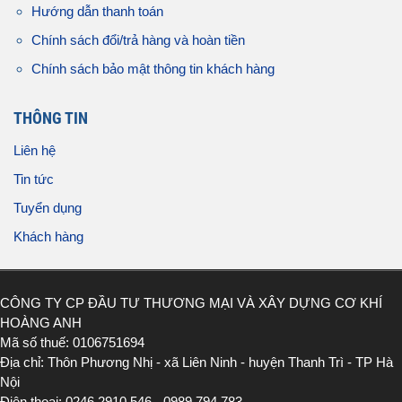
Hướng dẫn thanh toán
Chính sách đổi/trả hàng và hoàn tiền
Chính sách bảo mật thông tin khách hàng
THÔNG TIN
Liên hệ
Tin tức
Tuyển dụng
Khách hàng
CÔNG TY CP ĐẦU TƯ THƯƠNG MẠI VÀ XÂY DỰNG CƠ KHÍ
HOÀNG ANH
Mã số thuế: 0106751694
Địa chỉ: Thôn Phương Nhị - xã Liên Ninh - huyện Thanh Trì - TP Hà
Nội
Điện thoại: 0246 2910 546 - 0989 794 783