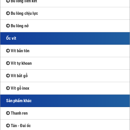
Bu lông liên kết
Bu lông chịu lực
Bu lông nở
Ốc vít
Vít bắn tôn
Vít tự khoan
Vít bắt gỗ
Vít gỗ inox
Sản phẩm khác
Thanh ren
Tán - Đai ốc