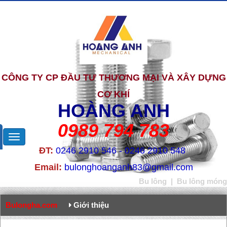
CÔNG TY CP ĐẦU TƯ THƯƠNG MẠI VÀ XÂY DỰNG
CƠ KHÍ
HOÀNG ANH
0989 794 783
ĐT:
0246 2910 546 - 0246 2910 548
Email:
bulonghoanganh83@gmail.com
Bu lông
|
Bu lông móng
Bulongha.com
Giới thiệu