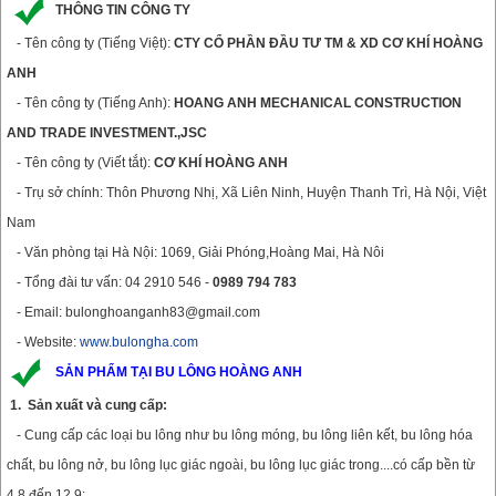
THÔNG TIN CÔNG TY
- Tên công ty (Tiếng Việt):
CTY CỔ PHẦN ĐẦU TƯ TM & XD CƠ KHÍ HOÀNG
ANH
- Tên công ty (Tiếng Anh):
HOANG ANH MECHANICAL CONSTRUCTION
AND TRADE INVESTMENT.,JSC
- Tên công ty (Viết tắt):
CƠ KHÍ HOÀNG ANH
- Trụ sở chính: Thôn Phương Nhị, Xã Liên Ninh, Huyện Thanh Trì, Hà Nội, Việt
Nam
- Văn phòng tại Hà Nội: 1069, Giải Phóng,Hoàng Mai, Hà Nôi
- Tổng đài tư vấn: 04 2910 546 -
0989 794 783​
- Email: bulonghoanganh83@gmail.com
- Website:
www.bulongha.com
SẢN PHẨM TẠI BU LÔNG HOÀNG ANH
1. Sản xuất và cung cấp:
- Cung cấp các loại bu lông như bu lông móng, bu lông liên kết, bu lông hóa
chất, bu lông nở, bu lông lục giác ngoài, bu lông lục giác trong....có cấp bền từ
4.8 đến 12.9;