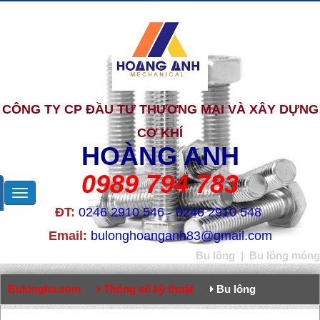
CÔNG TY CP ĐẦU TƯ THƯƠNG MẠI VÀ XÂY DỰNG
CƠ KHÍ
HOÀNG ANH
0989 794 783
ĐT:
0246 2910 546 - 0246 2910 548
Email:
bulonghoanganh83@gmail.com
Bu lông
|
Bu lông móng
Bulongha.com
Thông số kỹ thuật
Bu lông