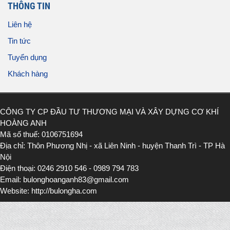
THÔNG TIN
Liên hệ
Tin tức
Tuyển dụng
Khách hàng
CÔNG TY CP ĐẦU TƯ THƯƠNG MẠI VÀ XÂY DỰNG CƠ KHÍ
HOÀNG ANH
Mã số thuế: 0106751694
Địa chỉ: Thôn Phương Nhị - xã Liên Ninh - huyện Thanh Trì - TP Hà
Nội
Điện thoại: 0246 2910 546 - 0989 794 783
Email: bulonghoanganh83@gmail.com
Website: http://bulongha.com