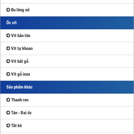
Bu lông nở
Ốc vít
Vít bắn tôn
Vít tự khoan
Vít bắt gỗ
Vít gỗ inox
Sản phẩm khác
Thanh ren
Tán - Đai ốc
Tắt kê