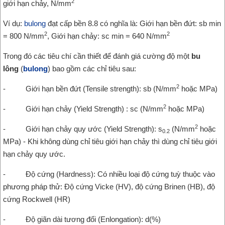
2
giới hạn chảy, N/mm
Ví dụ:
bulong
đạt cấp bền 8.8 có nghĩa là: Giới hạn bền đứt: sb min
2
2
= 800 N/mm
, Giới hạn chảy: sc min = 640 N/mm
Trong đó các tiêu chí cần thiết để đánh giá cường độ một
bu
lông
(
bulong
) bao gồm các chỉ tiêu sau:
2
- Giới hạn bền đứt (Tensile strength): sb (N/mm
hoặc MPa)
2
- Giới hạn chảy (Yield Strength) : sc (N/mm
hoặc MPa)
2
- Giới hạn chảy quy ước (Yield Strength): s
(N/mm
hoặc
0.2
MPa) - Khi không dùng chỉ tiêu giới hạn chảy thì dùng chỉ tiêu giới
hạn chảy quy ước.
- Độ cứng (Hardness): Có nhiều loại độ cứng tuỳ thuộc vào
phương pháp thử: Độ cứng Vicke (HV), độ cứng Brinen (HB), độ
cứng Rockwell (HR)
- Độ giãn dài tương đối (Enlongation): d(%)