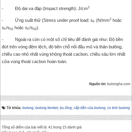
2
- Độ dai va đập (Impact strength): J/cm
2
- Ứng suất thử (Stress under proof load: s
(N/mm
hoặc
F
s
/s
hoặc s
/s
).
F
01
F
02
- Ngoài ra còn có một số chỉ tiêu để đánh giá như: Độ bền
đứt trên vòng đệm lệch, độ bền chỗ nối đầu mũ và thân bulông,
chiều cao nhỏ nhất vùng không thoát cacbon, chiều sâu lớn nhất
cửa vùng thoát cacbon hoàn toàn.
Nguồn tin:
bulongha.com
Từ khóa:
bulong
,
bulong lienket
,
bu lông
,
cấp bền của bulong
,
co tinh bulong
Tổng số điểm của bài viết là: 41 trong 15 đánh giá