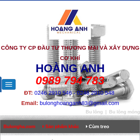
CÔNG TY CP ĐẦU TƯ THƯƠNG MẠI VÀ XÂY DỰNG
CƠ KHÍ
HOÀNG ANH
0989 794 783
ĐT:
0246 2910 546 - 0246 2910 548
Email:
bulonghoanganh83@gmail.com
Bu lông
|
Bu lông móng
Bulongha.com
Sản phẩm khác
Cùm treo