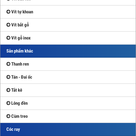
Vít tự khoan
Vít bắt gỗ
Vít gỗ inox
Sản phẩm khác
Thanh ren
Tán - Đai ốc
Tắt kê
Lông đền
Cùm treo
Cóc ray