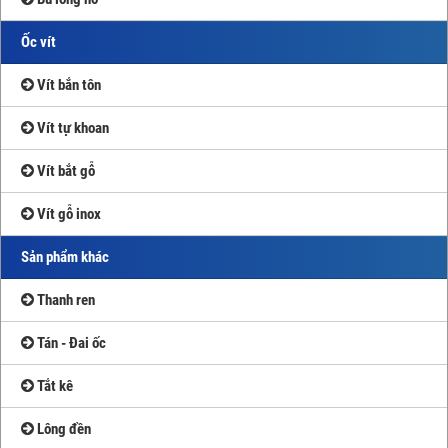
Ốc vít
Vít bắn tôn
Vít tự khoan
Vít bắt gỗ
Vít gỗ inox
Sản phẩm khác
Thanh ren
Tán - Đai ốc
Tắt kê
Lông đền