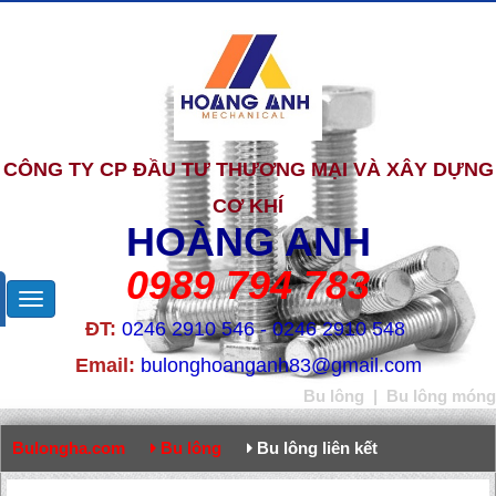
CÔNG TY CP ĐẦU TƯ THƯƠNG MẠI VÀ XÂY DỰNG
CƠ KHÍ
HOÀNG ANH
0989 794 783
ĐT:
0246 2910 546 - 0246 2910 548
Email:
bulonghoanganh83@gmail.com
Bu lông
|
Bu lông móng
Bulongha.com
Bu lông
Bu lông liên kết