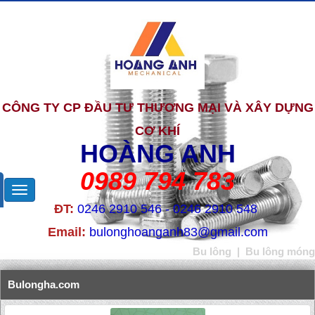
CÔNG TY CP ĐẦU TƯ THƯƠNG MẠI VÀ XÂY DỰNG
CƠ KHÍ
HOÀNG ANH
0989 794 783
ĐT:
0246 2910 546 - 0246 2910 548
Email:
bulonghoanganh83@gmail.com
Bu lông
|
Bu lông móng
Bulongha.com