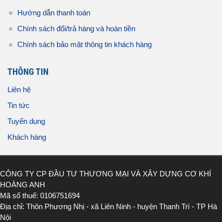
Hướng dẫn thanh toán
Chính sách đổi/trả hàng và hoàn tiền
Chính sách bảo mật thông tin khách hàng
THÔNG TIN
Liên hệ
Tin tức
Tuyển dụng
Khách hàng
CÔNG TY CP ĐẦU TƯ THƯƠNG MẠI VÀ XÂY DỰNG CƠ KHÍ
HOÀNG ANH
Mã số thuế: 0106751694
Địa chỉ: Thôn Phương Nhị - xã Liên Ninh - huyện Thanh Trì - TP Hà
Nội