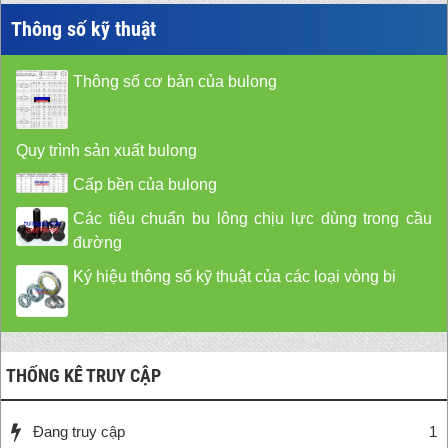
Thông số kỹ thuật
Thông số cơ bản của bulong
Quy trình sản xuất bulong
Cấp bền của bulong
Các tiêu chuẩn bu lông chịu lực dùng trong cầu
đường
Ký hiệu thông số kỹ thuật của các loại vòng bi
THỐNG KÊ TRUY CẬP
Đang truy cập
1