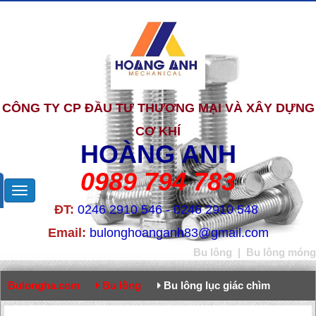
CÔNG TY CP ĐẦU TƯ THƯƠNG MẠI VÀ XÂY DỰNG
CƠ KHÍ
HOÀNG ANH
0989 794 783
ĐT:
0246 2910 546 - 0246 2910 548
Email:
bulonghoanganh83@gmail.com
Bu lông
|
Bu lông móng
Bulongha.com
Bu lông
Bu lông lục giác chìm