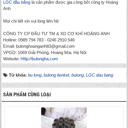
LGC đầu bằng
là sản phẩm được gia công bởi công ty Hoàng
Anh
Mọi chi tiết xin vui lòng liên hệ:
CÔNG TY CP ĐẦU TƯ TM & XD CƠ KHÍ HOÀNG ANH
Hotline: 0989 794 783 - 0246 2910 546
Email: bulonghoanganh83@gmail.com
VPGD: 1069 Giải Phóng, Hoàng Mai, Hà Nội
Website:
Http://bulongha.com
Từ khóa:
bu long
,
bulong lienket
,
bulong
,
LGC dau bang
SẢN PHẨM CÙNG LOẠI