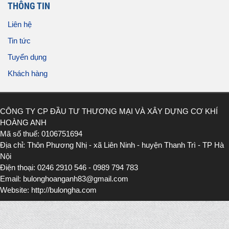
THÔNG TIN
Liên hệ
Tin tức
Tuyển dụng
Khách hàng
CÔNG TY CP ĐẦU TƯ THƯƠNG MẠI VÀ XÂY DỰNG CƠ KHÍ
HOÀNG ANH
Mã số thuế: 0106751694
Địa chỉ: Thôn Phương Nhị - xã Liên Ninh - huyện Thanh Trì - TP Hà
Nội
Điện thoại: 0246 2910 546 - 0989 794 783
Email: bulonghoanganh83@gmail.com
Website: http://bulongha.com