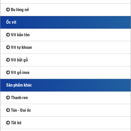
Bu lông nở
Ốc vít
Vít bắn tôn
Vít tự khoan
Vít bắt gỗ
Vít gỗ inox
Sản phẩm khác
Thanh ren
Tán - Đai ốc
Tắt kê