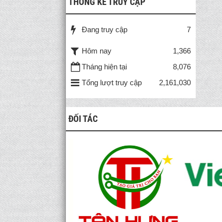
THỐNG KÊ TRUY CẬP
Đang truy cập
7
Hôm nay
1,366
Tháng hiện tại
8,076
Tổng lượt truy cập
2,161,030
ĐỐI TÁC