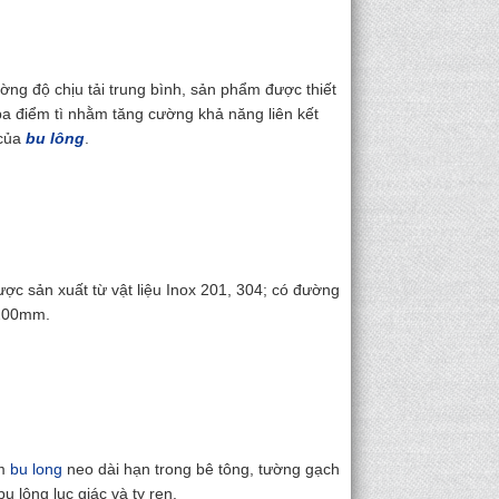
ường độ chịu tải trung bình, sản phẩm được thiết
ba điểm tì nhằm tăng cường khả năng liên kết
 của
bu lông
.
được sản xuất từ vật liệu Inox 201, 304; có đường
-200mm.
ểm
bu long
neo dài hạn trong bê tông, tường gạch
 lông lục giác và ty ren.