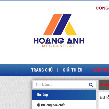
CÔNG 
TRANG CHỦ
GIỚI THIỆU
SẢN PH
Bul
Bu lông
Bu l
Bu lông hóa chất