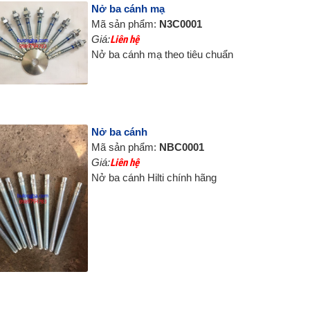
Nở ba cánh mạ
Mã sản phẩm:
N3C0001
Giá:
Liên hệ
Nở ba cánh mạ theo tiêu chuẩn
Nở ba cánh
Mã sản phẩm:
NBC0001
Giá:
Liên hệ
Nở ba cánh Hilti chính hãng