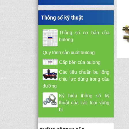
Thông số kỹ thuật
Thông số cơ bản của
bulong
Quy trình sản xuất bulong
Cấp bền của bulong
Các tiêu chuẩn bu lông
chịu lực dùng trong cầu
đường
Ký hiệu thông số kỹ
thuật của các loại vòng
bi