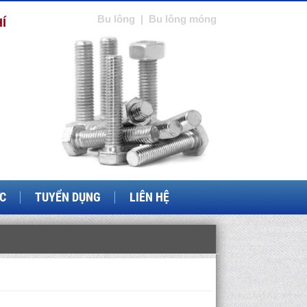
Bu lông
|
Bu lông móng
Í
ỨC
TUYỂN DỤNG
LIÊN HỆ