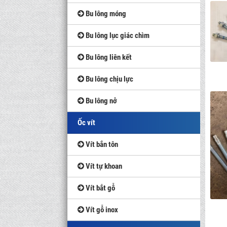
Bu lông móng
Bu lông lục giác chìm
Bu lông liên kết
Bu lông chịu lực
Bu lông nở
Ốc vít
Vít bắn tôn
Vít tự khoan
Vít bắt gỗ
Vít gỗ inox