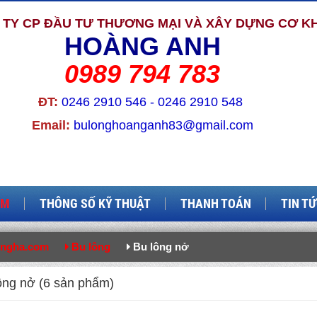
TY CP ĐẦU TƯ THƯƠNG MẠI VÀ XÂY DỰNG CƠ KH
HOÀNG ANH
0989 794 783
ĐT:
0246 2910 546 - 0246 2910 548
Email:
bulonghoanganh83@gmail.com
ẨM
THÔNG SỐ KỸ THUẬT
THANH TOÁN
TIN T
ongha.com
Bu lông
Bu lông nở
ông nở (6 sản phẩm)