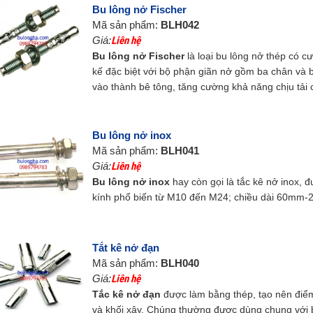
Bu lông nở Fischer
Mã sản phẩm:
BLH042
Giá:
Liên hệ
Bu lông nở Fischer
là loại bu lông nở thép có c
kế đặc biệt với bộ phận giãn nở gồm ba chân và 
vào thành bê tông, tăng cường khả năng chịu tải
Bu lông nở inox
Mã sản phẩm:
BLH041
Giá:
Liên hệ
Bu lông nở inox
hay còn gọi là tắc kê nở inox, 
kính phổ biến từ M10 đến M24; chiều dài 60mm
Tắt kê nở đạn
Mã sản phẩm:
BLH040
Giá:
Liên hệ
Tắc kê nở đạn
được làm bằng thép, tạo nên đi
và khối xây. Chúng thường được dùng chung với bu