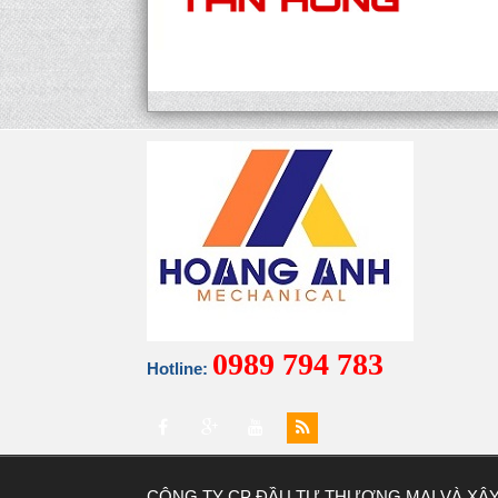
0989 794 783
Hotline:
CÔNG TY CP ĐẦU TƯ THƯƠNG MẠI VÀ XÂ