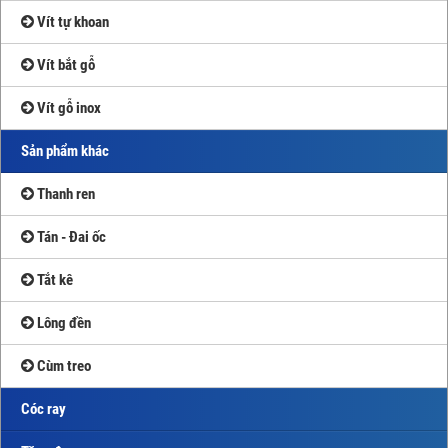
Vít tự khoan
Vít bắt gỗ
Vít gỗ inox
Sản phẩm khác
Thanh ren
Tán - Đai ốc
Tắt kê
Lông đền
Cùm treo
Cóc ray