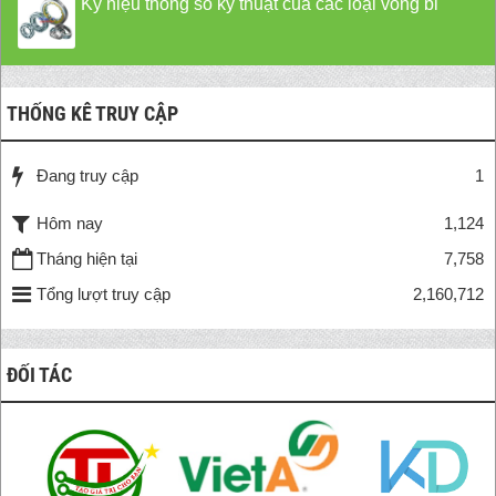
Ký hiệu thông số kỹ thuật của các loại vòng bi
THỐNG KÊ TRUY CẬP
Đang truy cập
1
Hôm nay
1,124
Tháng hiện tại
7,758
Tổng lượt truy cập
2,160,712
ĐỐI TÁC