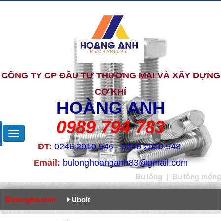
CÔNG TY CP ĐẦU TƯ THƯƠNG MẠI VÀ XÂY DỰNG
CƠ KHÍ
HOÀNG ANH
0989 794 783
ĐT:
0246 2910 546 - 0246 2910 548
Email:
bulonghoanganh83@gmail.com
Bu lông
|
Bu lông móng
Bulongha.com
Ubolt