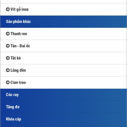
Vít gỗ inox
Sản phẩm khác
Thanh ren
Tán - Đai ốc
Tắt kê
Lông đền
Cùm treo
Cóc ray
Tăng đơ
Khóa cáp