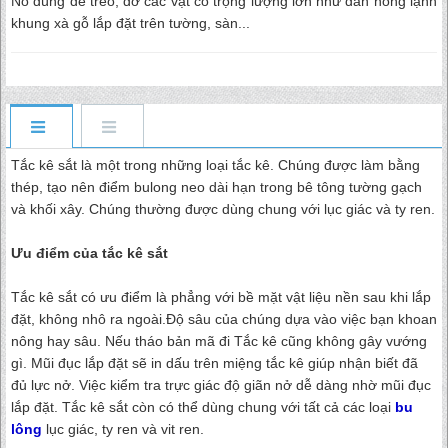
Nó dùng để treo, đỡ các vật có trọng lượng lớn như dàn nóng lạnh
khung xà gỗ lắp đặt trên tường, sàn...
Tắc kê sắt là một trong những loại tắc kê. Chúng được làm bằng
thép, tạo nên điểm bulong neo dài hạn trong bê tông tường gạch
và khối xây. Chúng thường được dùng chung với lục giác và ty ren.
Ưu điểm của tắc kê sắt
Tắc kê sắt có ưu điểm là phẳng với bề mặt vật liệu nền sau khi lắp
đặt, không nhô ra ngoài.Độ sâu của chúng dựa vào việc bạn khoan
nông hay sâu. Nếu tháo bản mã đi Tắc kê cũng không gây vướng
gì. Mũi đục lắp đặt sẽ in dấu trên miệng tắc kê giúp nhận biết đã
đủ lực nở. Việc kiểm tra trực giác độ giãn nở dễ dàng nhờ mũi đục
lắp đặt. Tắc kê sắt còn có thể dùng chung với tất cả các loại
bu
lông
lục giác, ty ren và vit ren.