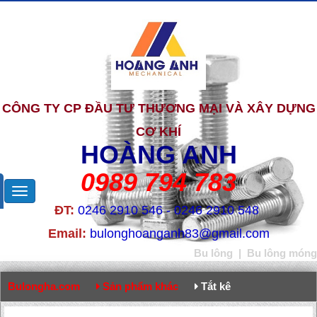
CÔNG TY CP ĐẦU TƯ THƯƠNG MẠI VÀ XÂY DỰNG
CƠ KHÍ
HOÀNG ANH
0989 794 783
ĐT:
0246 2910 546 - 0246 2910 548
Email:
bulonghoanganh83@gmail.com
Bu lông
|
Bu lông móng
Bulongha.com
Sản phẩm khác
Tắt kê