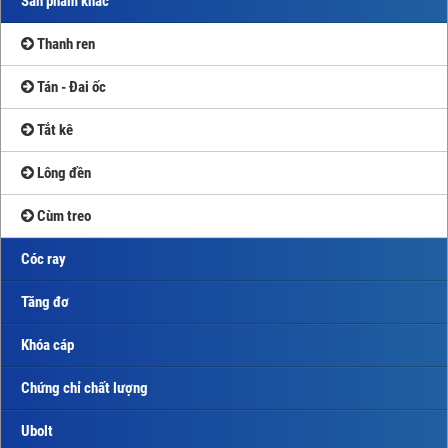
Sản phẩm khác
Thanh ren
Tán - Đai ốc
Tắt kê
Lông đền
Cùm treo
Cóc ray
Tăng đơ
Khóa cáp
Chứng chỉ chất lượng
Ubolt