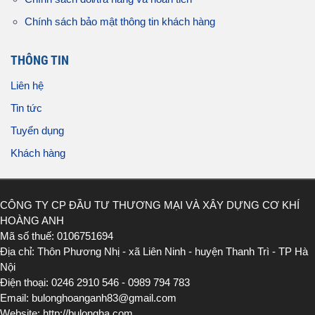
Chính sách bảo mật thông tin khách hàng
THÔNG TIN
Liên hệ
Tin tức
Tuyển dụng
Khách hàng
CÔNG TY CP ĐẦU TƯ THƯƠNG MẠI VÀ XÂY DỰNG CƠ KHÍ
HOÀNG ANH
Mã số thuế: 0106751694
Địa chỉ: Thôn Phương Nhị - xã Liên Ninh - huyện Thanh Trì - TP Hà
Nội
Điện thoại: 0246 2910 546 - 0989 794 783
Email: bulonghoanganh83@gmail.com
Website: http://bulongha.com