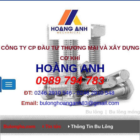
CÔNG TY CP ĐẦU TƯ THƯƠNG MẠI VÀ XÂY DỰNG
CƠ KHÍ
HOÀNG ANH
0989 794 783
ĐT:
0246 2910 546 - 0246 2910 548
Email:
bulonghoanganh83@gmail.com
Bu lông
|
Bu lông móng
Bulongha.com
Tin tức
Thông Tin Bu Lông