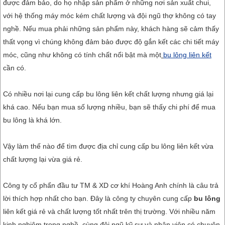
được đảm bảo, do họ nhập sản phẩm ở những nơi sản xuất chui,
với hệ thống máy móc kém chất lượng và đội ngũ thợ không có tay
nghề. Nếu mua phải những sản phẩm này, khách hàng sẽ cảm thấy
thất vọng vì chúng không đảm bảo được độ gắn kết các chi tiết máy
móc, cũng như không có tính chất nổi bật mà một
bu lông liên kết
cần có.
Có nhiều nơi lại cung cấp bu lông liên kết chất lượng nhưng giá lại
khá cao. Nếu bạn mua số lượng nhiều, bạn sẽ thấy chi phí để mua
bu lông là khá lớn.
Vậy làm thế nào để tìm được địa chỉ cung cấp bu lông liên kết vừa
chất lượng lại vừa giá rẻ.
Công ty cổ phẩn đầu tư TM & XD cơ khí Hoàng Anh chính là câu trả
lời thích hợp nhất cho bạn. Đây là công ty chuyên cung cấp
bu lông
liên kết giá rẻ và chất lượng tốt nhất trên thị trường. Với nhiều năm
kinh nghiệm trong nghề, cùng đội ngũ kỹ sư và nhân viên có chuyên