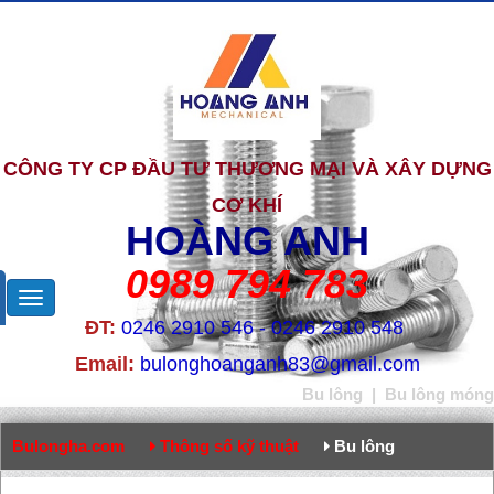
CÔNG TY CP ĐẦU TƯ THƯƠNG MẠI VÀ XÂY DỰNG
CƠ KHÍ
HOÀNG ANH
0989 794 783
ĐT:
0246 2910 546 - 0246 2910 548
Email:
bulonghoanganh83@gmail.com
Bu lông
|
Bu lông móng
Bulongha.com
Thông số kỹ thuật
Bu lông