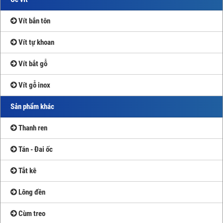
Vít bắn tôn
Vít tự khoan
Vít bắt gỗ
Vít gỗ inox
Sản phẩm khác
Thanh ren
Tán - Đai ốc
Tắt kê
Lông đền
Cùm treo