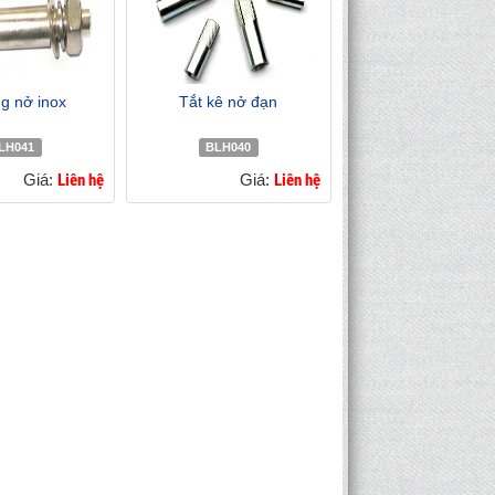
ng nở inox
Tắt kê nở đạn
LH041
BLH040
Giá:
Liên hệ
Giá:
Liên hệ