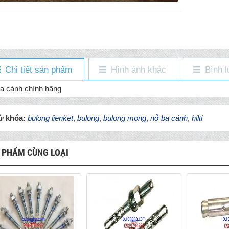
Chi tiết sản phẩm
Hình ảnh khác
Bình l
a cánh chính hãng
ừ khóa:
bulong lienket
,
bulong
,
bulong mong
,
nở ba cánh
,
hilti
 PHẨM CÙNG LOẠI