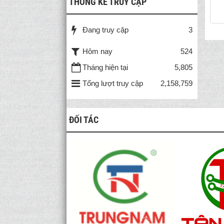
THỐNG KÊ TRUY CẬP
Đang truy cập
3
Hôm nay
524
Tháng hiện tại
5,805
Tổng lượt truy cập
2,158,759
ĐỐI TÁC