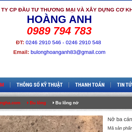
TY CP ĐẦU TƯ THƯƠNG MẠI VÀ XÂY DỰNG CƠ KH
HOÀNG ANH
0989 794 783
ĐT:
0246 2910 546 - 0246 2910 548
Email:
bulonghoanganh83@gmail.com
ẨM
THÔNG SỐ KỸ THUẬT
THANH TOÁN
TIN T
ongha.com
Bu lông
Bu lông nở
Nở ba cá
Mã sản phẩ