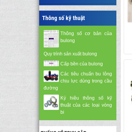
Thông số kỹ thuật
Thông số cơ bản của
bulong
Quy trình sản xuất bulong
Cấp bền của bulong
Các tiêu chuẩn bu lông
chịu lực dùng trong cầu
đường
Ký hiệu thông số kỹ
thuật của các loại vòng
bi