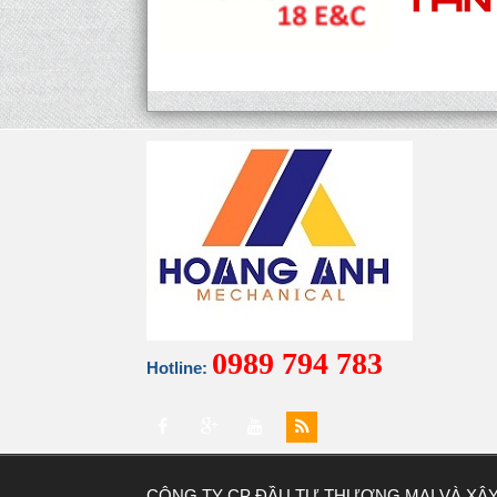
0989 794 783
Hotline:
CÔNG TY CP ĐẦU TƯ THƯƠNG MẠI VÀ XÂ