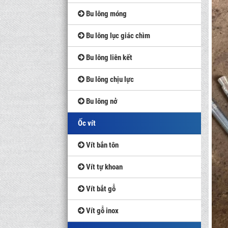
Bu lông móng
Bu lông lục giác chìm
Bu lông liên kết
Bu lông chịu lực
Bu lông nở
Ốc vít
Vít bắn tôn
Vít tự khoan
Vít bắt gỗ
Vít gỗ inox