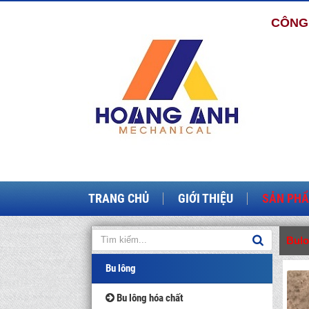
CÔNG 
TRANG CHỦ
GIỚI THIỆU
SẢN PH
Bul
Bu lông
Bu lông hóa chất