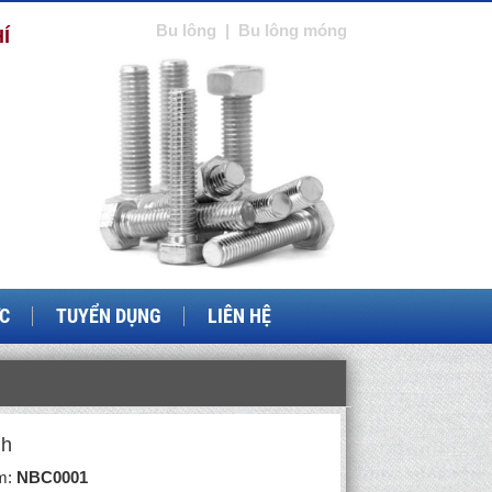
Bu lông
|
Bu lông móng
Í
ỨC
TUYỂN DỤNG
LIÊN HỆ
nh
m:
NBC0001