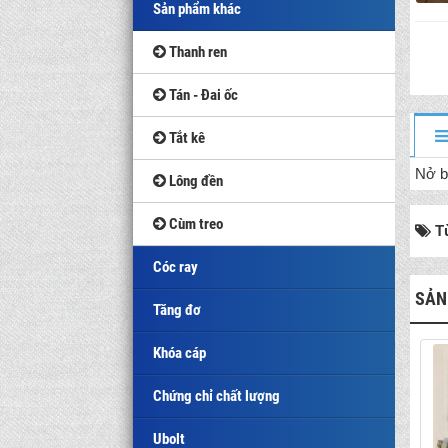
Sản phẩm khác
Thanh ren
Tán - Đai ốc
Tắt kê
Nở b
Lông đền
Cùm treo
T
Cóc ray
SẢN
Tăng đơ
Khóa cáp
Chứng chỉ chất lượng
Ubolt