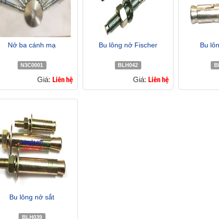
Nở ba cánh mạ
Bu lông nở Fischer
Bu lô
N3C0001
BLH042
B
Giá:
Liên hệ
Giá:
Liên hệ
Bu lông nở sắt
BLH039