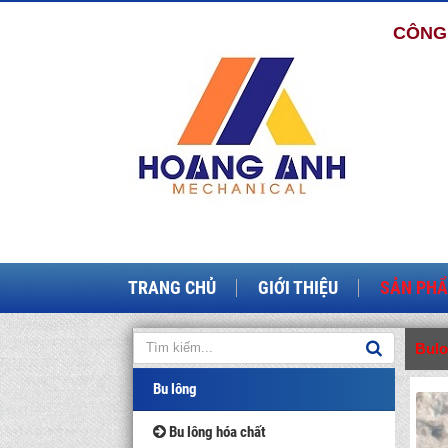
CÔNG 
TRANG CHỦ
GIỚI THIỆU
SẢN PH
Bul
Bu lông
Bu lông hóa chất