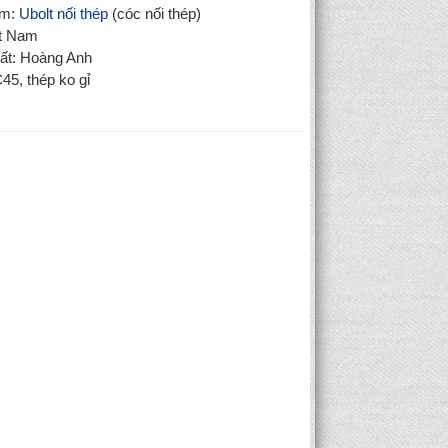
ẩm:
Ubolt nối thép
(cóc nối thép)
ệt Nam
ất: Hoàng Anh
C45, thép ko gỉ