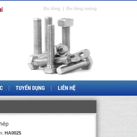
Bu lông
|
Bu lông móng
Í
ỨC
TUYỂN DỤNG
LIÊN HỆ
thép
m:
HA0025