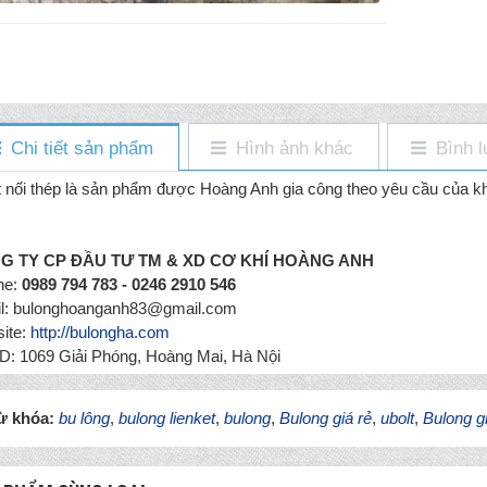
Chi tiết sản phẩm
Hình ảnh khác
Bình l
t
nối thép là sản phẩm được Hoàng Anh gia công theo yêu cầu của k
G TY CP ĐẦU TƯ TM & XD CƠ KHÍ HOÀNG ANH
ine:
0989 794 783 - 0246 2910 546
l: bulonghoanganh83@gmail.com
ite:
http://bulongha.com
: 1069 Giải Phóng, Hoàng Mai, Hà Nội
ừ khóa:
bu lông
,
bulong lienket
,
bulong
,
Bulong giá rẻ
,
ubolt
,
Bulong g