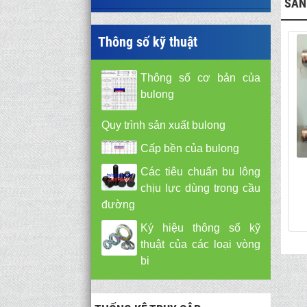
SẢN
Thông số kỹ thuật
Thông số cơ bản của
bulong
Quy trình sản xuất bulong
Cấp bền của bulong
Các tiêu chuẩn bu lông
chịu lực dùng trong cầu
đường
Ký hiệu thông số kỹ
thuật của các loại vòng
bi