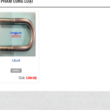
 PHẨM CÙNG LOẠI
Ubolt
U0001
Giá:
Liên hệ