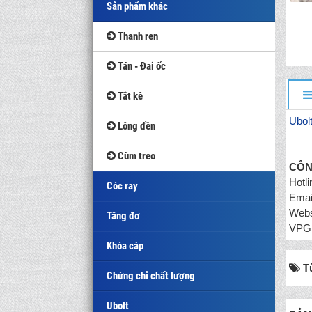
Sản phẩm khác
Thanh ren
Tán - Đai ốc
Tắt kê
Ubol
Lông đền
Cùm treo
CÔN
Hotl
Cóc ray
Emai
Webs
Tăng đơ
VPGD
Khóa cáp
T
Chứng chỉ chất lượng
Ubolt