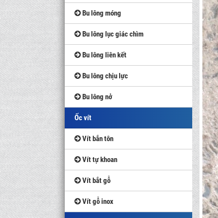
Bu lông móng
Bu lông lục giác chìm
Bu lông liên kết
Bu lông chịu lực
Bu lông nở
Ốc vít
Vít bắn tôn
Vít tự khoan
Vít bắt gỗ
Vít gỗ inox