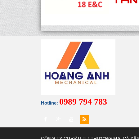
0989 794 783
Hotline:
CÔNG TY CP ĐẦU TƯ THƯƠNG MẠI VÀ XÂ