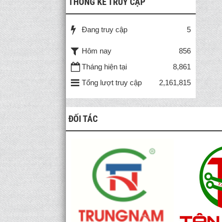
THỐNG KÊ TRUY CẬP
Đang truy cập
5
Hôm nay
856
Tháng hiện tại
8,861
Tổng lượt truy cập
2,161,815
ĐỐI TÁC