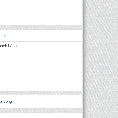
uận
hách hàng
ia công