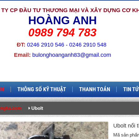
TY CP ĐẦU TƯ THƯƠNG MẠI VÀ XÂY DỰNG CƠ KH
HOÀNG ANH
0989 794 783
ĐT:
0246 2910 546 - 0246 2910 548
Email:
bulonghoanganh83@gmail.com
ẨM
THÔNG SỐ KỸ THUẬT
THANH TOÁN
TIN T
ongha.com
Ubolt
Ubolt nối 
Mã sản phẩ