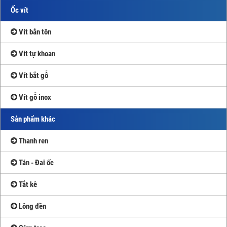
Ốc vít
Vít bắn tôn
Vít tự khoan
Vít bắt gỗ
Vít gỗ inox
Sản phẩm khác
Thanh ren
Tán - Đai ốc
Tắt kê
Lông đền