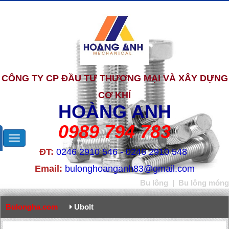
CÔNG TY CP ĐẦU TƯ THƯƠNG MẠI VÀ XÂY DỰNG
CƠ KHÍ
HOÀNG ANH
0989 794 783
ĐT:
0246 2910 546 - 0246 2910 548
Email:
bulonghoanganh83@gmail.com
Bu lông
|
Bu lông móng
Bulongha.com
Ubolt