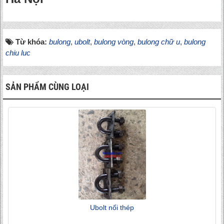
Từ khóa:
bulong
,
ubolt
,
bulong vòng
,
bulong chữ u
,
bulong
chiu luc
SẢN PHẨM CÙNG LOẠI
Ubolt nối thép